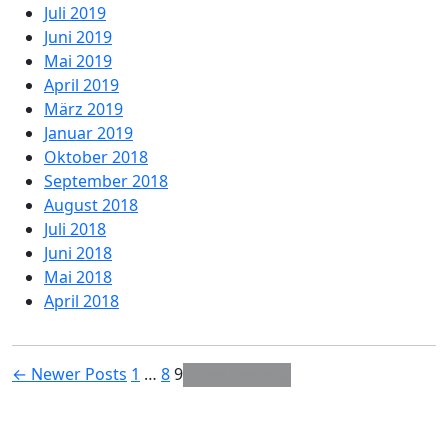
Juli 2019
Juni 2019
Mai 2019
April 2019
März 2019
Januar 2019
Oktober 2018
September 2018
August 2018
Juli 2018
Juni 2018
Mai 2018
April 2018
Seitennummerierung
←
Newer
Posts
1
…
8
9
Older
Posts
→
der
Beiträge