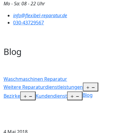
Zum
Mo - Sa: 08 - 22 Uhr
Inhalt
info@flexibel-reparatur.de
springen
030-43729567
Blog
Waschmaschinen Reparatur
Menü
Weitere Reparaturdienstleistungen
öffnen
Blog
Menü
Menü
Bezirke
Kundendienst
öffnen
öffnen
4 Mai 2018