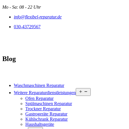
Zum
Mo - Sa: 08 - 22 Uhr
Inhalt
info@flexibel-reparatur.de
springen
030-43729567
Blog
Waschmaschinen Reparatur
Menü
Weitere Reparaturdienstleistungen
öffnen
Ofen Reparatur
Spülmaschinen Reparatur
Trockner Reparatur
Gastrogeräte Reparatur
Kühlschrank Reparatur
Haushaltsgeräte