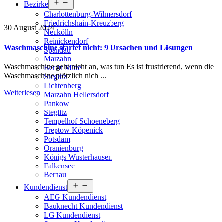
Menü
Bezirke
öffnen
Charlottenburg-Wilmersdorf
Friedrichshain-Kreuzberg
30 August 2024
Neukölln
Reinickendorf
Waschmaschine startet nicht: 9 Ursachen und Lösungen
Spandau
Marzahn
Waschmaschine geht nicht an, was tun Es ist frustrierend, wenn die
Berlin Mitte
Waschmaschine plötzlich nich ...
Steglitz
Lichtenberg
Weiterlesen
Marzahn Hellersdorf
Pankow
Steglitz
Tempelhof Schoeneberg
Treptow Köpenick
Potsdam
Oranienburg
Königs Wusterhausen
Falkensee
Bernau
Menü
Kundendienst
öffnen
AEG Kundendienst
Bauknecht Kundendienst
LG Kundendienst