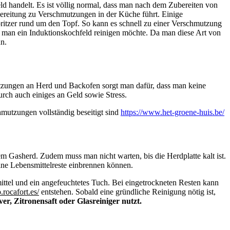
 handelt. Es ist völlig normal, dass man nach dem Zubereiten von
bereitung zu Verschmutzungen in der Küche führt. Einige
pritzer rund um den Topf. So kann es schnell zu einer Verschmutzung
nn man ein Induktionskochfeld reinigen möchte. Da man diese Art von
nn.
utzungen an Herd und Backofen sorgt man dafür, dass man keine
rch auch einiges an Geld sowie Stress.
hmutzungen vollständig beseitigt sind
https://www.het-groene-huis.be/
nem Gasherd. Zudem muss man nicht warten, bis die Herdplatte kalt ist.
eine Lebensmittelreste einbrennen können.
ttel und ein angefeuchtetes Tuch. Bei eingetrockneten Resten kann
.rocafort.es/
entstehen. Sobald eine gründliche Reinigung nötig ist,
r, Zitronensaft oder Glasreiniger nutzt.