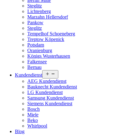
Berlin Mitte
Steglitz
Lichtenberg
Marzahn Hellersdorf
Pankow
Steglitz
Tempelhof Schoeneberg
Treptow Köpenick
Potsdam
Oranienburg
Königs Wusterhausen
Falkensee
Bernau
Menü
Kundendienst
öffnen
AEG Kundendienst
Bauknecht Kundendienst
LG Kundendienst
Samsung Kundendienst
Siemens Kundendienst
Bosch
Miele
Beko
Whirlpool
Blog