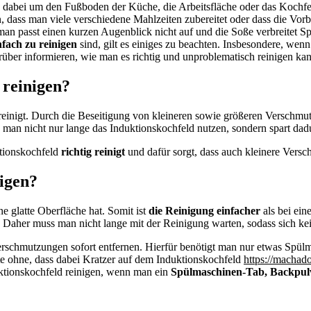
abei um den Fußboden der Küche, die Arbeitsfläche oder das Kochfeld
n, dass man viele verschiedene Mahlzeiten zubereitet oder dass die Vor
man passt einen kurzen Augenblick nicht auf und die Soße verbreitet S
nfach zu reinigen
sind, gilt es einiges zu beachten. Insbesondere, we
rüber informieren, wie man es richtig und unproblematisch reinigen ka
 reinigen?
d reinigt. Durch die Beseitigung von kleineren sowie größeren Verschm
man nicht nur lange das Induktionskochfeld nutzen, sondern spart dadu
ktionskochfeld
richtig reinigt
und dafür sorgt, dass auch kleinere Versc
igen?
ne glatte Oberfläche hat. Somit ist
die Reinigung einfacher
als bei ei
rt. Daher muss man nicht lange mit der Reinigung warten, sodass sich k
schmutzungen sofort entfernen. Hierfür benötigt man nur etwas Spülmi
te ohne, dass dabei Kratzer auf dem Induktionskochfeld
https://machado
duktionskochfeld reinigen, wenn man ein
Spülmaschinen-Tab, Backpulve