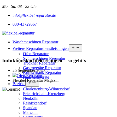
Zum
Mo - Sa: 08 - 22 Uhr
Inhalt
info@flexibel-reparatur.de
springen
030-43729567
Waschmaschinen Reparatur
Menü
Weitere Reparaturdienstleistungen
öffnen
Ofen Reparatur
Spülmaschinen Reparatur
Induktionskochfeld reinigen – so geht´s
Trockner Reparatur
Gastrogeräte Reparatur
25 September 2020
Kühlschrank Reparatur
Ofen Reparatur
Haushaltsgeräte
Flexibel Reparatur Magazin
Menü
Bezirke
öffnen
Charlottenburg-Wilmersdorf
Friedrichshain-Kreuzberg
Neukölln
Reinickendorf
Spandau
Marzahn