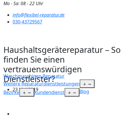
Zum
Mo - Sa: 08 - 22 Uhr
Inhalt
info@flexibel-reparatur.de
springen
030-43729567
Haushaltsgerätereparatur – So
finden Sie einen
vertrauenswürdigen
Waschmaschinen Reparatur
Dienstleister?
Menü
Weitere Reparaturdienstleistungen
23 Mai 2019
öffnen
Blog
Menü
Menü
Bezirke
Kundendienst
öffnen
öffnen